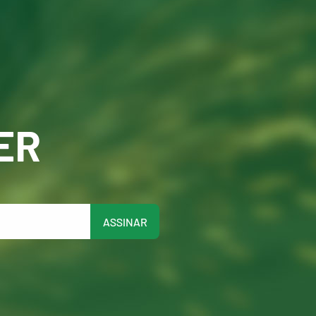
ER
ASSINAR