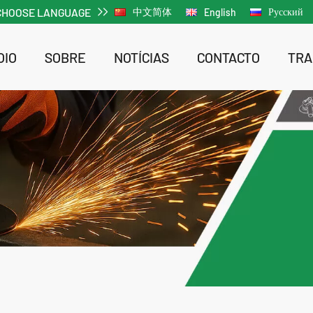
CHOOSE LANGUAGE
中文简体
Русский
English
OIO
SOBRE
NOTÍCIAS
CONTACTO
TRA
Chave de impacto sem fios e sem escovas de iões de lítio
Chave de impacto sem