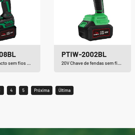
08BL
PTIW-2002BL
Chave de impacto sem fios e sem escovas de iões de lítio
20V Chave de fendas sem fio sem escova
3
4
5
Próxima
Última