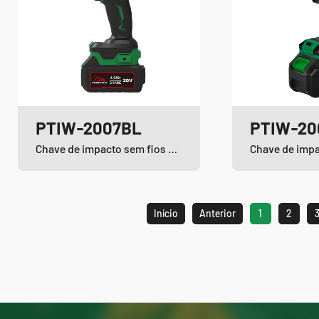
PTIW-2007BL
PTIW-20
Chave de impacto sem fios e sem escovas de iões de lítio
Início
Anterior
1
2