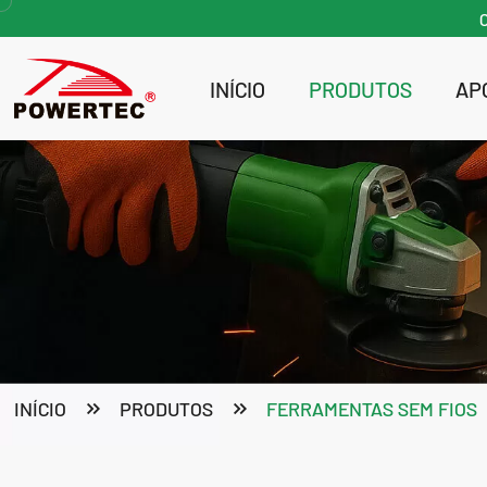
INÍCIO
PRODUTOS
AP
Bomba e lavadora de alta pressão
Ferramentas de jardim a gasolina
INÍCIO
PRODUTOS
FERRAMENTAS SEM FIOS